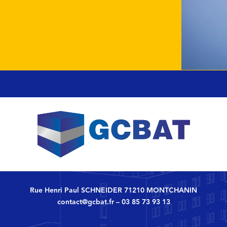
Rue Henri Paul SCHNEIDER 71210 MONTCHANIN
contact@gcbat.fr
–
03 85 73 93 13