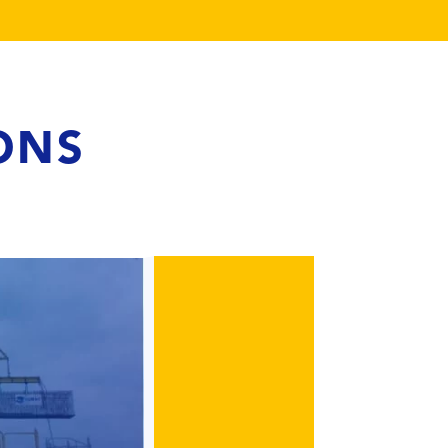
ONS
E