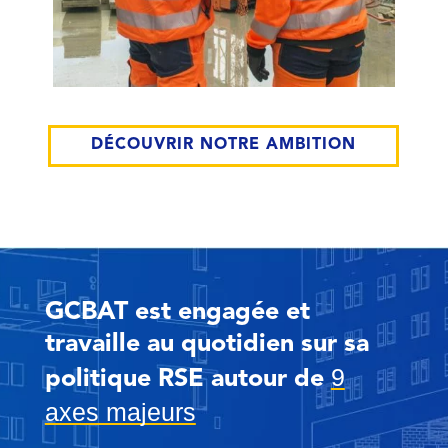
DÉCOUVRIR NOTRE AMBITION
GCBAT est engagée et
travaille au quotidien sur sa
9
politique RSE autour de
axes majeurs