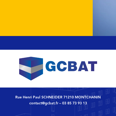
Rue Henri Paul SCHNEIDER 71210 MONTCHANIN
contact@gcbat.fr
–
03 85 73 93 13